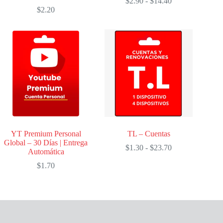
Rango
$
2.90
-
$
14.40
de
$
2.20
precios:
desde
$2.90
hasta
$14.40
YT Premium Personal
TL – Cuentas
Global – 30 Días | Entrega
Rango
$
1.30
-
$
23.70
Automática
de
precios:
$
1.70
desde
$1.30
hasta
$23.70