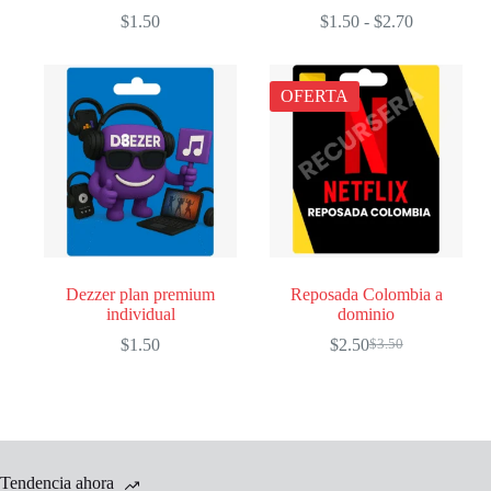
Rango
$
1.50
$
1.50
-
$
2.70
de
precios:
desde
OFERTA
$1.50
hasta
$2.70
Dezzer plan premium
Reposada Colombia a
individual
dominio
$
1.50
$
2.50
$
3.50
El
El
precio
precio
original
actual
era:
es:
$3.50.
$2.50.
Tendencia ahora