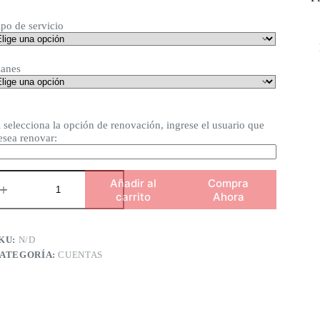
desde
$2.40
ipo de servicio
hasta
$26.00
lanes
i selecciona la opción de renovación, ingrese el usuario que
esea renovar:
LJ
Añadir al
Compra
carrito
Ahora
uentas
antidad
KU:
N/D
ATEGORÍA:
CUENTAS