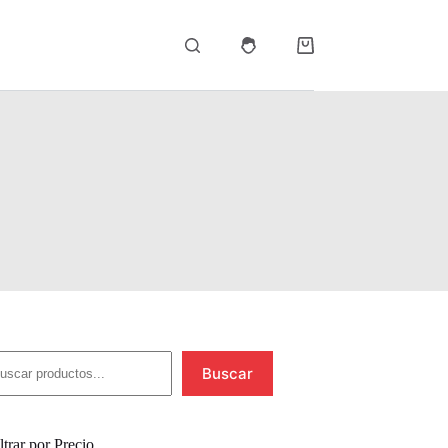
Carro
de
compra
uscar
Buscar
ltrar por Precio