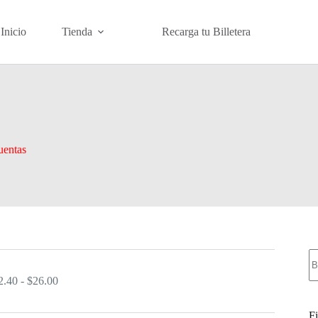
Inicio
Tienda
Recarga tu Billetera
uentas
B
Rango
2.40
-
$
26.00
de
precios:
Fi