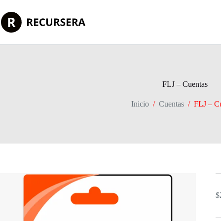
Saltar
al
contenido
FLJ – Cuentas
Inicio
/
Cuentas
/
FLJ – C
$