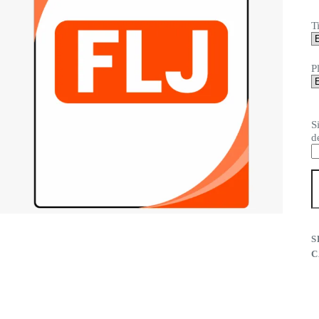
T
P
S
d
F
-
C
c
S
C