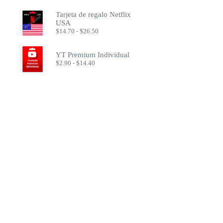
de
$17.49
precios:
Tarjeta de regalo Netflix
desde
USA
$1.50
Rango
$
14.70
-
$
26.50
hasta
de
$2.70
precios:
desde
YT Premium Individual
$14.70
Rango
$
2.90
-
$
14.40
hasta
de
$26.50
precios:
desde
$2.90
hasta
$14.40