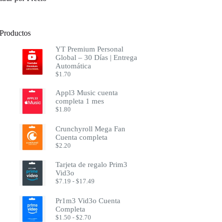
Productos
YT Premium Personal
Global – 30 Días | Entrega
Automática
$
1.70
Appl3 Music cuenta
completa 1 mes
$
1.80
Crunchyroll Mega Fan
Cuenta completa
$
2.20
Tarjeta de regalo Prim3
Vid3o
Rango
$
7.19
-
$
17.49
de
precios:
Pr1m3 Vid3o Cuenta
desde
Completa
$7.19
Rango
$
1.50
-
$
2.70
hasta