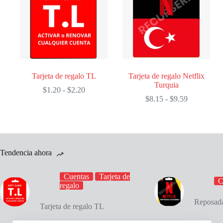
$15.76
Tarjeta de regalo TL
Tarjeta de regalo Netflix
Turquia
Rango
$
1.20
-
$
2.20
de
Rango
$
8.15
-
$
9.59
precios:
de
desde
precios:
$1.20
desde
hasta
$8.15
$2.20
hasta
$9.59
Tendencia ahora
Cuentas
Tarjeta de
C
regalo
Reposada
Tarjeta de regalo TL