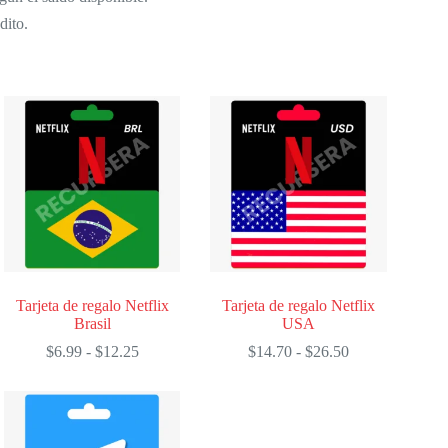
dito.
Tarjeta de regalo Netflix
Tarjeta de regalo Netflix
Brasil
USA
Rango
Rango
$
6.99
-
$
12.25
$
14.70
-
$
26.50
de
de
precios:
precios:
desde
desde
$6.99
$14.70
hasta
hasta