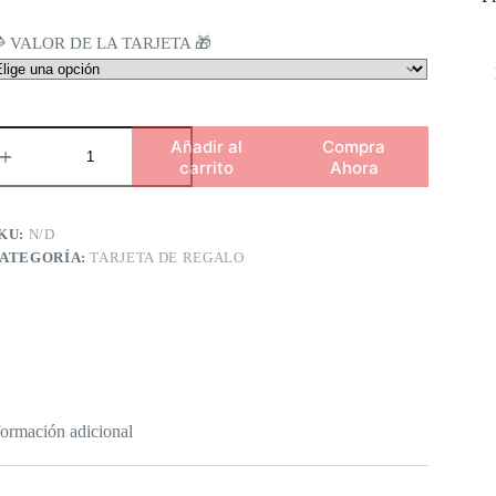
desde
$7.19
hasta
 VALOR DE LA TARJETA 🎁
$17.49
arjeta
Añadir al
Compra
e
carrito
Ahora
egalo
rim3
id3o
antidad
KU:
N/D
ATEGORÍA:
TARJETA DE REGALO
formación adicional