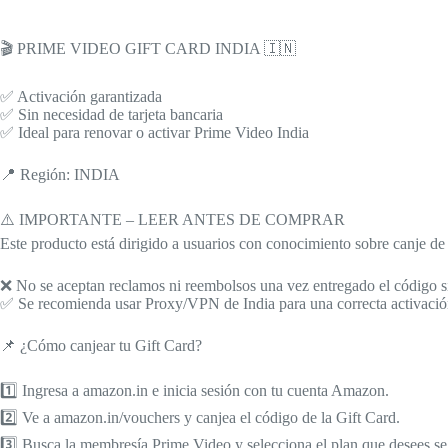
🎬 PRIME VIDEO GIFT CARD INDIA 🇮🇳
✅ Activación garantizada
✅ Sin necesidad de tarjeta bancaria
✅ Ideal para renovar o activar Prime Video India
📍 Región: INDIA
⚠️ IMPORTANTE – LEER ANTES DE COMPRAR
Este producto está dirigido a usuarios con conocimiento sobre canje de 
❌ No se aceptan reclamos ni reembolsos una vez entregado el código si e
✅ Se recomienda usar Proxy/VPN de India para una correcta activació
📌 ¿Cómo canjear tu Gift Card?
1️⃣ Ingresa a amazon.in e inicia sesión con tu cuenta Amazon.
2️⃣ Ve a amazon.in/vouchers y canjea el código de la Gift Card.
3️⃣ Busca la membresía Prime Video y selecciona el plan que desees se