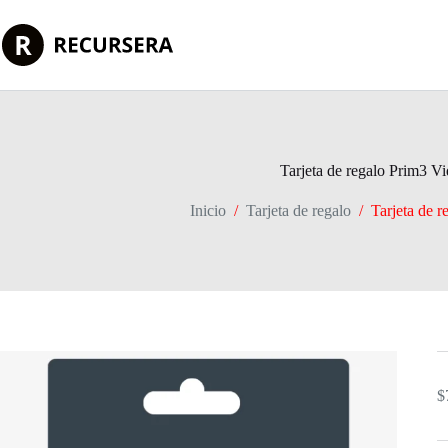
Saltar
al
contenido
Tarjeta de regalo Prim3 V
Inicio
/
Tarjeta de regalo
/
Tarjeta de 
$