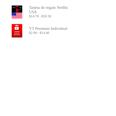
de
$17.49
precios:
Tarjeta de regalo Netflix
desde
USA
$1.50
Rango
$
14.70
-
$
26.50
hasta
de
$2.70
precios:
desde
YT Premium Individual
$14.70
Rango
$
2.90
-
$
14.40
hasta
de
$26.50
precios:
desde
$2.90
hasta
$14.40