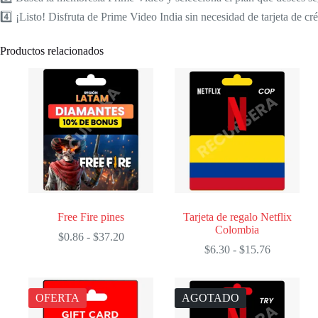
4️⃣ ¡Listo! Disfruta de Prime Video India sin necesidad de tarjeta de cré
Productos relacionados
Free Fire pines
Tarjeta de regalo Netflix
Colombia
Rango
$
0.86
-
$
37.20
de
Rango
$
6.30
-
$
15.76
precios:
de
desde
precios:
$0.86
desde
OFERTA
AGOTADO
hasta
$6.30
$37.20
hasta