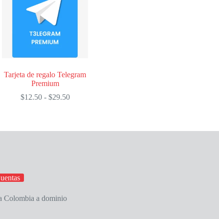
$12.25
$26.50
Tarjeta de regalo Telegram
Premium
Rango
$
12.50
-
$
29.50
de
precios:
desde
$12.50
hasta
$29.50
uentas
 Colombia a dominio