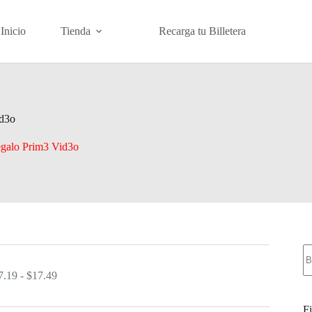
Inicio
Tienda
Recarga tu Billetera
id3o
regalo Prim3 Vid3o
B
Rango
7.19
-
$
17.49
de
precios:
Fi