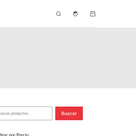
Carro
de
compra
uscar
Buscar
ltrar por Precio