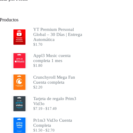
Productos
YT Premium Personal
Global – 30 Días | Entrega
Automática
$
1.70
Appl3 Music cuenta
completa 1 mes
$
1.80
Crunchyroll Mega Fan
Cuenta completa
$
2.20
Tarjeta de regalo Prim3
Vid3o
Rango
$
7.19
-
$
17.49
de
precios:
Pr1m3 Vid3o Cuenta
desde
Completa
$7.19
Rango
$
1.50
-
$
2.70
hasta