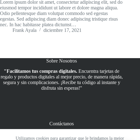
Lorem ipsum dolor sit amet, consectetur adipiscing elit, sed do
eiusmod tempor incididunt ut labore et dolore magna aliqua.
Odio pellentesque diam volutpat commodo sed egestas
egestas. Sed adipiscing diam donec adipiscing tristique risus
nec. In hac habitasse platea dictumst…
Frank Ayala
diciembre 17, 2021
Sobre Nosotros
"Facilitamos tus compras digitales.
Encuentra tarjetas de
regalo y productos digitales al mejor precio, de manera rápida,
segura y sin complicaciones. ¡Recibe tu código al instante y
disfruta sin esperas!"
Contáctanos
Teléfono: +51 907 724 687
Utilizamos cookies para garantizar que le brindamos la mejor
WhatsApp +51 907 724 687