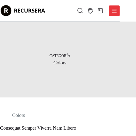
Saltar
al
Carro
contenido
de
compra
CATEGORÍA
Colors
Colors
Consequat Semper Viverra Nam Libero